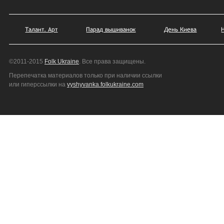
Талант. Арт
Парад вышиванок
День Киева
©2011-2015
Folk Ukraine
. Все права защищены.
Перепечатка материалов только при наличии ссылки
или гиперссылки на
vyshyvanka.folkukraine.com